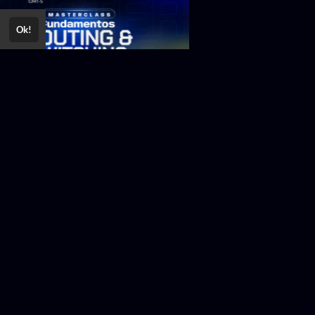
Ok!
 horas
15 horas
1.450,00 ou
R$
damentos Routing
Roteamento Dinâmi
152,59
12x R$
itching Mikrotik y
BGP -- JUNIPER-
wei
set/26