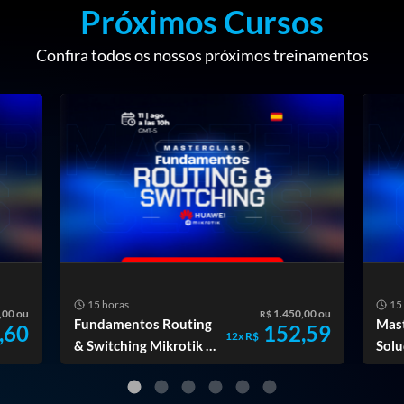
Próximos Cursos
Confira todos os nossos próximos treinamentos
15 horas
15
,00 ou
1.450,00 ou
R$
Fundamentos Routing
Mas
,60
152,59
12x R$
& Switching Mikrotik y
Solu
Huawei
Hua