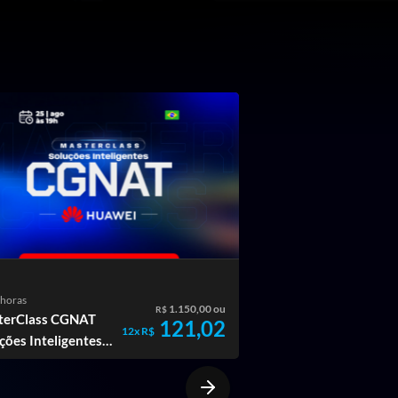
 horas
15 horas
1.150,00 ou
R$
terClass CGNAT
BGP - Roteamento
121,02
12x R$
ções Inteligentes -
Dinâmico com BGP --
wei
Huawei