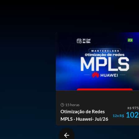
ODOS
15 horas
975
R$
Otimização de Redes
102
12x R$
MPLS - Huawei- Jul/26