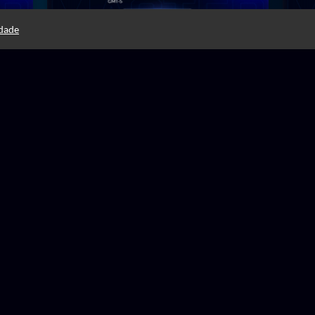
idade
15 horas
15
1.190,00 ou
R$
RRADO
MasterClass CGNAT
Fun
125,23
PERA
12x R$
Soluciones inteligentes
& Sw
Mikrotik - A10
Hua