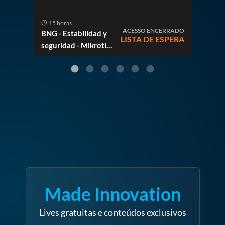
15 horas
15
ACESSO ENCERRADO
BNG - Estabilidad y
Mas
LISTA DE ESPERA
seguridad - Mikrotik
Solu
y Huawei
Mikr
Made Innovation
Lives gratuitas e conteúdos exclusivos