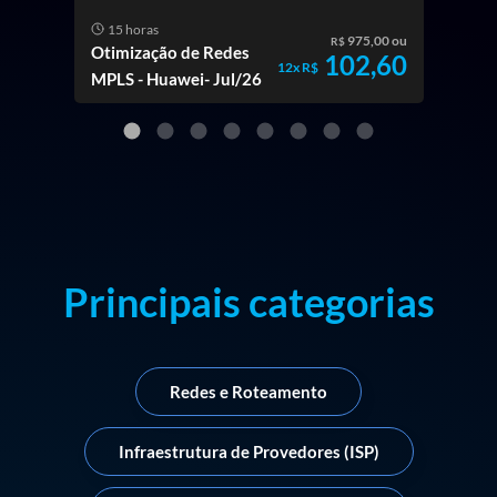
15 horas
15
975,00 ou
R$
Otimização de Redes
Fun
102,60
12x R$
MPLS - Huawei- Jul/26
& Sw
Hua
Principais categorias
Redes e Roteamento
Infraestrutura de Provedores (ISP)