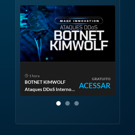
1 hora
1 
TUITO
GRATUITO
BOTNET KIMWOLF
BOT
SAR
ACESSAR
Ataques DDoS Internos
LAT
e como Mitigar e
transformar em
Oportunidade 2026