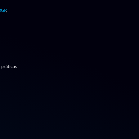
BGP
,
operação.
 práticas