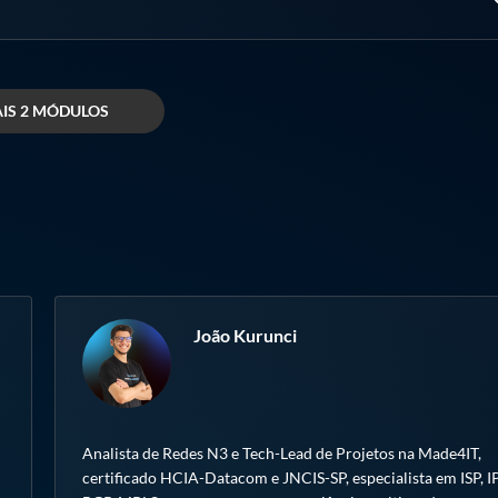
ento e segurança no tráfego de dados.
IS 2 MÓDULOS
 ataques em redes MPLS.
João Kurunci
o de falhas em redes MPLS.
Analista de Redes N3 e Tech-Lead de Projetos na Made4IT,
certificado HCIA-Datacom e JNCIS-SP, especialista em ISP, IP