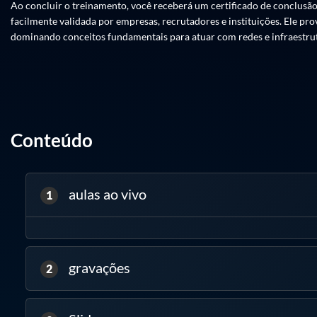
Ao concluir o treinamento, você receberá um certificado de conclusão
facilmente validada por empresas, recrutadores e instituições. Ele pr
Módulo 1: Fundamentos do MPLS
dominando conceitos fundamentais para atuar com redes e infraestru
Compreenda os conceitos básicos do Multiprotocol Label Switching (
Laboratório 1: Configuração inicial de MPLS
Conteúdo
Módulo 2: LDP e Controle de Rótulos
Aprenda a utilizar o Label Distribution Protocol (LDP) para estabelec
Laboratório 2: Configuração de LDP e controle de rótulos
aulas ao vivo
1
Módulo 3: Engenharia de Tráfego MPLS-TE
Domine a engenharia de tráfego para otimizar roteamento e melhorar a
gravações
2
Laboratório 3: Implementação de MPLS-TE e otimização de tráfego