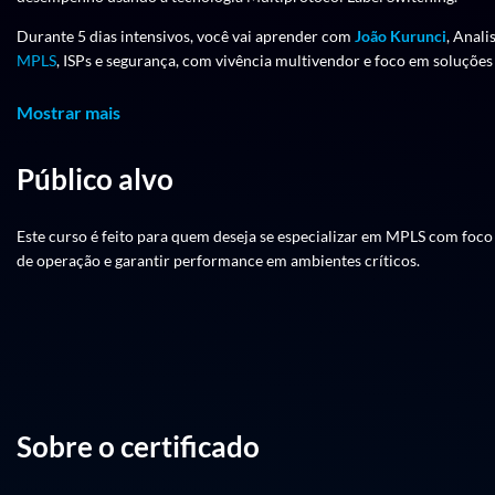
Durante 5 dias intensivos, você vai aprender com
João Kurunci
, Anali
MPLS
, ISPs e segurança, com vivência multivendor e foco em soluçõe
Tudo isso com um conteúdo direto ao ponto, dividido em módulos que
Mostrar mais
Carga Horária e Datas
Público alvo
Datas
: 21, 22, 23, 28 e 29 de julho
Horário
: das 19h às 22h
Este curso é feito para quem deseja se especializar em MPLS com foco 
de operação e garantir performance em ambientes críticos.
Formato
: 100% online
Conteúdo Programático
Módulo 0: Apresentação
Sobre o certificado
Introdução ao curso e alinhamento de expectativas.