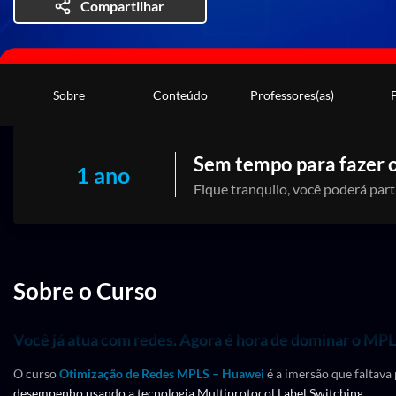
Compartilhar
Sobre
Conteúdo
Professores(as)
Sem tempo para fazer o
1 ano
Fique tranquilo, você poderá part
Sobre o Curso
Você já atua com redes. Agora é hora de dominar o MP
O curso
Otimização de Redes MPLS – Huawei
é a imersão que faltava 
desempenho usando a tecnologia Multiprotocol Label Switching.