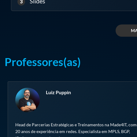
Slides
3
Módulo 4: VPNs MPLS (L2 e L3)
Implemente redes privadas com VPNs MPLS L2 e L3, garantindo isolam
MA
Laboratório 4: Configuração de VPNs MPLS L2 e L3
Módulo 5: Segurança e Proteção em Redes MPLS
Professores(as)
Implemente políticas de segurança, controle de acesso e mitigação de
Laboratório 5: Aplicação de políticas de segurança em MPLS
Luiz Puppin
Módulo 6: Monitoramento e Troubleshooting
Utilize ferramentas de diagnóstico, análise de desempenho e resoluçã
Laboratório 6: Troubleshooting e análise de conectividade MPLS
Head de Parcerias Estratégicas e Treinamentos na Made4IT, com
20 anos de experiência em redes. Especialista em MPLS, BGP,