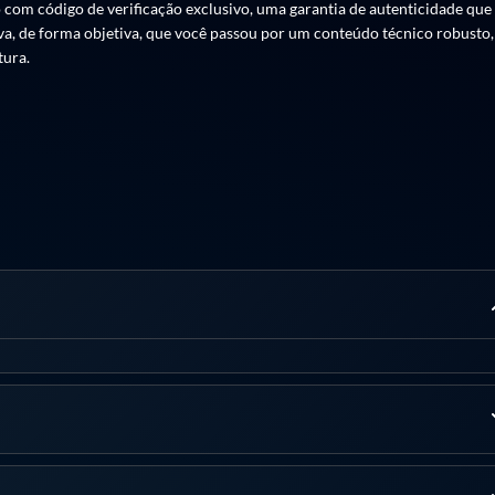
 com código de verificação exclusivo, uma garantia de autenticidade que
ova, de forma objetiva, que você passou por um conteúdo técnico robusto,
tura.
MPLS) e sua aplicação em redes de alto desempenho.
er e gerenciar túneis MPLS.
 eficiência da rede.