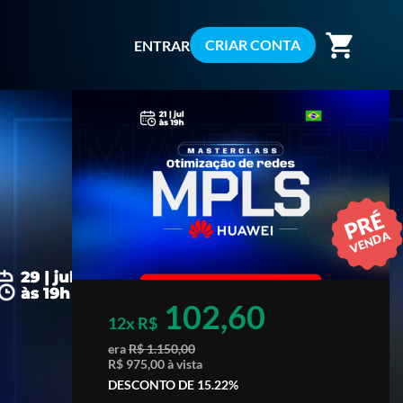
shopping_cart
CRIAR CONTA
ENTRAR
PRÉ
VENDA
102,60
12x R$
era
R$ 1.150,00
R$ 975,00 à vista
DESCONTO DE 15.22%