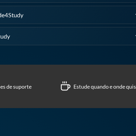
de4Study
exp
tudy
exp
es de suporte
Estude quando e onde quis