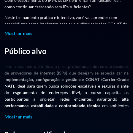
Com o esgotamento do IPv4, os ISPs enfrentam um desafio real:
como continuar crescendo sem IPs suficientes?
Neste treinamento prático e intensivo, você vai aprender com
especialistas como implantar, escalar e auditar soluções CGNAT de
forma segura e eficiente, utilizando a poderosa placa Huawei VSUP-
Mostrar mais
100 nos roteadores NE8000.
Público alvo
Do provisionamento à operação
Este treinamento é indicado para
profissionais de redes e técnicos
Da segurança à rastreabilidade legal
de provedores de internet (ISPs)
que desejam se especializar na
implementação, configuração e gestão de CGNAT (Carrier-Grade
E no último dia: Syslog, compliance e automação com foco real no
NAT)
. Ideal para quem busca soluções escaláveis e seguras diante
que a ANATEL exige!
do esgotamento de endereços IPv4, o curso capacita os
Curso 100% voltado para realidade de ISP, com laboratórios
participantes a projetar redes eficientes, garantindo
alta
práticos e materiais Huawei.
performance, estabilidade e conformidade técnica
em ambientes
críticos de acesso à internet.
Venha com a Made4it e a Celeti, donimar CGNAT Huawei
Mostrar mais