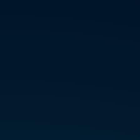
Comandos de verificação e troubleshooting
Dia 4 – Segurança, Boas Práticas e Escalabilidade
Limites de sessão e portas por usuário
Técnicas de mitigação de ataques (DoS, port scan)
Timeout de sessão, thresholds e limpeza de sessões zumbis
Estratégias de alocação de IPs por perfil de cliente
Alta disponibilidade: backup inter-board e inter-chassis
Balanceamento de carga entre múltiplas VSUP-100
Integração com IPv6 e cenários híbridos
Dia 5 – Gestão de Logs, Syslog e Compliance
Requisitos legais: Marco Civil, ANATEL 614/2013, LGPD