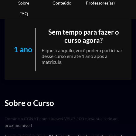
Sobre
Conteúdo
Professores(as)
FAQ
Sem tempo para fazer o
curso agora?
1 ano
Fique tranquilo, você poderá participar
desse curso em até 1 ano após a
matrícula.
Sobre o Curso
Domine o CGNAT com Huawei VSUP-100 e leve sua rede ao
próximo nível!