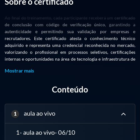
Sobre o certificado
CONTEÚDO PROGRAMÁTICO
Dia 1 – Fundamentos do CGNAT e Arquitetura Huawei
Ao final do treinamento, cada participante receberá um
certificado
de conclusão com código de verificação único
, garantindo a
Esgotamento do IPv4 e motivação para CGNAT
autenticidade e permitindo sua validação por empresas e
Tipos e comportamentos de NAT (Static, Dynamic, NAPT, Full Cone
recrutadores. Este certificado atesta o conhecimento técnico
etc.)
adquirido e representa uma credencial reconhecida no mercado,
valorizando o profissional em processos seletivos, certificações
RFCs relevantes: 6264, 6888, 4787, 5382, 6598
internas e oportunidades na área de tecnologia e infraestrutura de
Arquitetura CGNAT em ISPs e papel do VSUP-100
redes.
Mostrar mais
Conceitos de Hairpin NAT e ALG
Conteúdo
Considerações de posicionamento da placa na rede
Dia 2 – Provisionamento e Encaminhamento de Tráfego
aula ao vivo
1
Características físicas e capacidade da VSUP-100
1- aula ao vivo- 06/10
Chassis compatíveis e slots disponíveis no NE8000-M