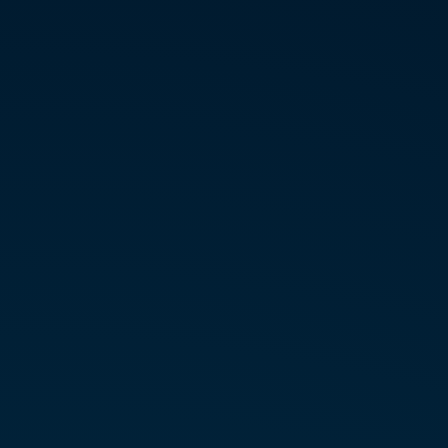
Parâmetros obrigatórios de logging (IP privado, IP público, porta,
timestamp)
Configuração avançada de logs no Huawei NE8000:
nat log enable, nat log-format, info-center loghost
nat log flow-begin, flow-end, flow-active
Integração com servidores Syslog, SIEM e ELK
Geração de relatórios e auditoria
Ferramentas de busca e análise de logs CGNAT
Boas práticas: rotação, compressão, backup e verificação de
integridade