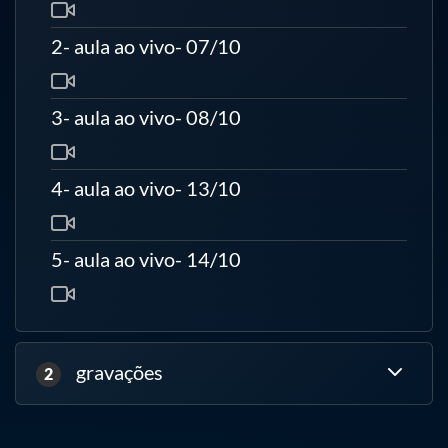
Provisionamento inicial: licenças, service-location e service-
instance
2- aula ao vivo- 07/10
Criação e ativação de instâncias NAT
Introdução ao PBR (Policy-Based Routing)
3- aula ao vivo- 08/10
Desvio seletivo de tráfego para CGNAT usando ACLs e traffic-
policy
4- aula ao vivo- 13/10
Dia 3 – Configuração e Operação de CGNAT
5- aula ao vivo- 14/10
Criação de pools públicos e grupos de endereços NAT
Perfis CGNAT: NAT44, port-range e block allocation
Mapeamentos estáticos, dinâmicos e NAPT
gravações
2
Ativação e configuração de ALG (FTP, SIP, H.323)
Hairpin NAT e NAT para ICMP