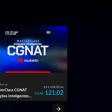
 horas
15 horas
1.150,00 ou
R$
terClass CGNAT
BGP - Roteamento
121,02
12x R$
ções Inteligentes -
Dinâmico com BGP --
wei
Huawei