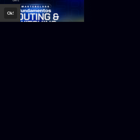
Ok!
 horas
15 horas
1.450,00 ou
R$
damentos Routing
Roteamento Dinâmi
152,59
12x R$
itching Mikrotik y
BGP -- JUNIPER-
wei
set/26