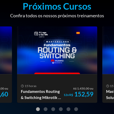
Próximos Cursos
Confira todos os nossos próximos treinamentos
15 horas
15
,00 ou
1.450,00 ou
R$
Fundamentos Routing
Mas
,60
152,59
12x R$
& Switching Mikrotik y
Solu
Huawei
Hua