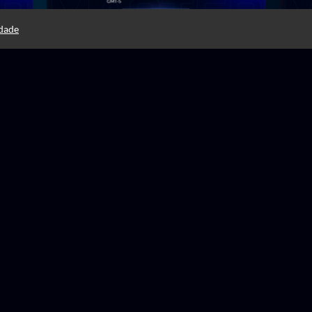
idade
15 horas
15
1.190,00 ou
R$
RRADO
MasterClass CGNAT
Fun
125,23
PERA
12x R$
Soluciones inteligentes
& Sw
Mikrotik - A10
Hua