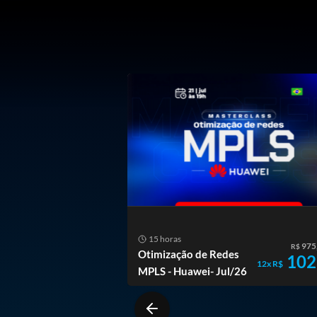
ODOS
15 horas
975
R$
Otimização de Redes
102
12x R$
MPLS - Huawei- Jul/26