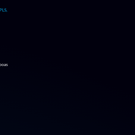
PLS,
 boas
GEM, GM
a,
ento: