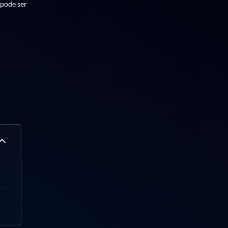
 pode ser
ipos e
, Operação
U