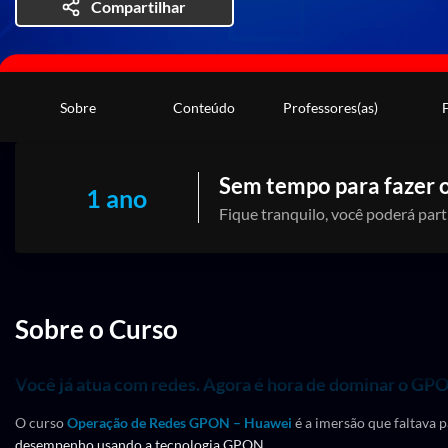
Compartilhar
Sobre
Conteúdo
Professores(as)
Sem tempo para fazer o
1 ano
Fique tranquilo, você poderá part
Sobre o Curso
Você já atua com redes. Agora é hora de dominar o G
O curso
Operação de Redes GPON – Huawei
é a imersão que faltava p
desempenho usando a tecnologia GPON.