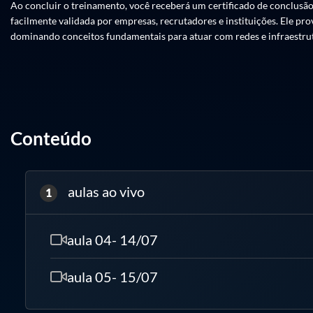
Ao concluir o treinamento, você receberá um certificado de conclusão
facilmente validada por empresas, recrutadores e instituições. Ele pr
MÓDULO3 Operação Huawei Introdução às OLTs Huawei e visão do sistem
dominando conceitos fundamentais para atuar com redes e infraestru
atributos, Rotinas operacionais: autosave, Gerência: In-Band e Out-o
MÓDULO 4 Provisionamento e gestão Perfis: DBA Profile, SRV-Profile,
avançada: atualização da OLT, autorização de placas e PONs, Configur
MÓDULO5 Performance e suporte Controle de banda, Boas práticas d
Conteúdo
aulas ao vivo
1
aula 04- 14/07
aula 05- 15/07