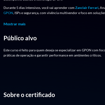
Durante 5 dias intensivos, você vai aprender com
Zanclair Ferrari
, An
GPON
, ISPs e segurança, com vivência multivendor e foco em soluçõe
Tudo isso com um conteúdo direto ao ponto, dividido em módulos que
Mostrar mais
operação.
Carga Horária e Datas
Público alvo
Datas
: 07, 08, 09, 14 e 15 de julho
Este curso é feito para quem deseja se especializar em GPON com foc
Horário
: das 19h às 22h
práticas de operação e garantir performance em ambientes críticos.
Formato
: 100% online
MÓDULO1 Fundamentos PON e serviços Visão geral: PON e FTTx, T
Port, GEM Mapping, Controle de tráfego: T-CONT, DBA, Provisioname
Sobre o certificado
MÓDULO2 Camada óptica, VLANs e projeto de rede VLANs: C-VLAN, S-VL
Operação e controle: Rogue ONT, OMCI, PON Isolation, FEC, Alarmes e
cálculo de banda e dimensionamento.