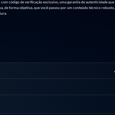
 com código de verificação exclusivo, uma garantia de autenticidade que
ova, de forma objetiva, que você passou por um conteúdo técnico robusto,
a, CLI e níveis de usuários (perfis e permissões), VLANs na prática: t
tura.
f-Band
 LINE-Profile, WAN-Profile, Service-Port na prática, Gestão de usuários
ação de VLANs (cenários típicos), Ativação: autorização/cadastro de OÑ
e operação e padronização, Troubleshooting