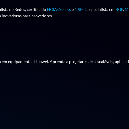
alista de Redes, certificado
HCIA-Access
e
NSE-4
, especialista em
BGP
,
M
s inovadoras para provedores.
 vão da arquitetura e planejamento ao monitoramento e boas práticas de
o em equipamentos Huawei. Aprenda a projetar redes escaláveis, aplicar
ecnologias: EPON, GPON, XGPON, XGSPON, Conceitos de transporte: 
nto base: Service-Port
A, Alcance e óptica: distâncias, classes de GBIC/ SFP, potência óptic
 rotinas: alarmes, autosave, Gerência: In-Band e Out-of-Band, Planejam