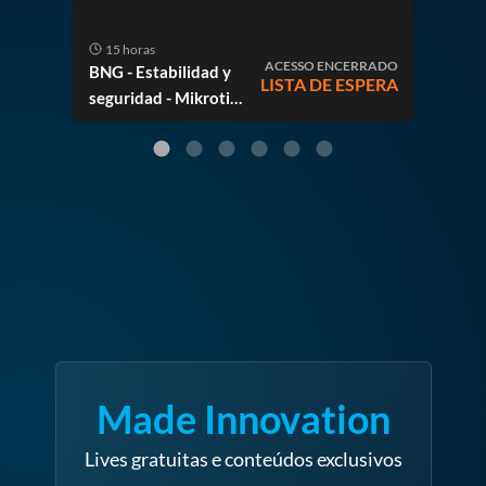
15 horas
15
ACESSO ENCERRADO
BNG - Estabilidad y
Mas
LISTA DE ESPERA
seguridad - Mikrotik
Solu
y Huawei
Mikr
Made Innovation
Lives gratuitas e conteúdos exclusivos