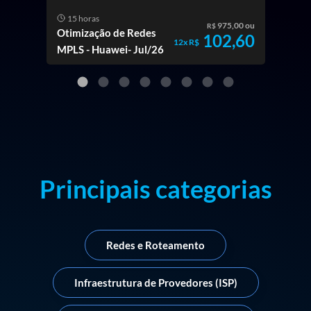
15 horas
15
975,00 ou
R$
Otimização de Redes
Fun
102,60
12x R$
MPLS - Huawei- Jul/26
& Sw
Hua
Principais categorias
Redes e Roteamento
Infraestrutura de Provedores (ISP)