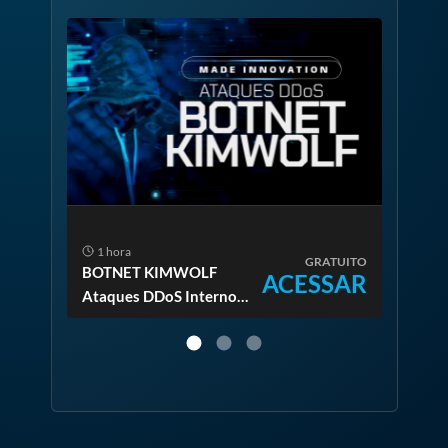
1 hora
1 
TUITO
GRATUITO
BOTNET KIMWOLF
BOT
SAR
ACESSAR
Ataques DDoS Internos
LAT
e como Mitigar e
transformar em
Oportunidade 2026